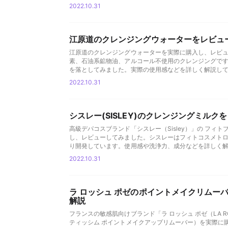
2022.10.31
江原道のクレンジングウォーターをレビュ
江原道のクレンジングウォーターを実際に購入し、レビ
素、石油系鉱物油、アルコール不使用のクレンジングで
を落としてみました。実際の使用感などを詳しく解説し
2022.10.31
シスレー(SISLEY)のクレンジングミル
高級デパコスブランド「シスレー（Sisley）」の フィ
し、レビューしてみました。シスレーはフィトコスメトロ
り開発しています。使用感や洗浄力、成分などを詳しく
2022.10.31
ラ ロッシュ ポゼのポイントメイクリムー
解説
フランスの敏感肌向けブランド「ラ ロッシュ ポゼ（LA R
ティッシム ポイントメイクアップリムーバー）を実際に