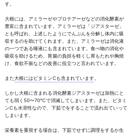
す。
大根には、アミラーゼやプロテアーゼなどの消化酵素が
豊富に含まれています。アミラーゼは「ジアスターゼ」
とも呼ばれ、上述したようにでんぷんを分解し体内に吸
収するのを助けてくれます。また、アミラーゼは消化液
の一つである唾液にも含まれています。食べ物の消化や
吸収を助けるため、胃腸の負担を軽くし胃もたれや胸焼
け、食欲不振などの改善に役立つと言われています。
また
大根にはビタミンCも含まれています
。
しかし大根に含まれる消化酵素ジアスターゼは加熱にと
ても弱く50〜70℃で消滅してしまいます。また、ビタミ
ンCも水溶性なので、下茹でをすることで流れ出ていって
しまいます。
栄養素を重視する場合は、下茹でせずに調理をするか生