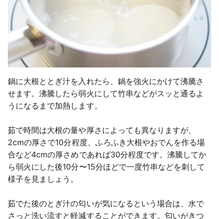
鍋に大根ととぎ汁を入れたら、鍋を強火にかけて沸騰さ
せます。沸騰したら弱火にして竹串などがスッと通るよ
うになるまで加熱します。
茹で時間は大根の量や厚さによっても異なりますが、
2cmの厚さで10分程度、ふろふき大根やおでんを作る場
合など4cmの厚さめであれば30分程度です。沸騰してか
ら弱火にした後10分〜15分ほどで一度竹串などを刺して
様子を見ましょう。
茹でた後のとぎ汁の匂いが気になるという場合は、水で
さっと洗い流すと軽減することができます。匂いがきつ