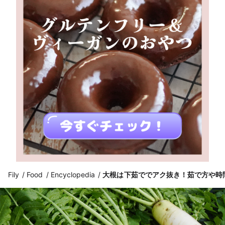
Fily
Food
Encyclopedia
大根は下茹ででアク抜き！茹で方や時