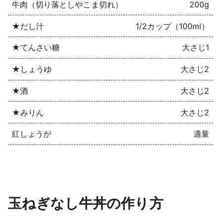
牛肉（切り落としやこま切れ）
200g
★だし汁
1/2カップ（100ml）
★てんさい糖
大さじ1
★しょうゆ
大さじ2
★酒
大さじ2
★みりん
大さじ2
紅しょうが
適量
玉ねぎなし牛丼の作り方