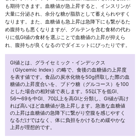
も期待できます。血糖値が急上昇すると、インスリンが
大量に分泌され、余分な糖が脂肪として蓄えられやすく
なります。また、血糖値も急上昇は急降下にも繋がるた
め腹持ちも悪くなりますが、グルテンを含む食材の代わ
りに低GI値の食材を選ぶことで血糖値の上昇が抑えら
れ、腹持ちが良くなるのでダイエットにぴったりです。
GI値とは、グライセミック・インデックス
（Glycemic Index）の略で、食後の血糖値の上昇度
を表す値です。食品の炭水化物を50g摂取した際の血
糖値の上昇度合いを、ブドウ糖（グルコース）を100
とした場合の相対値で表します。55以下を低GI、
56〜69を中GI、70以上を高GIと分類し、GI値が高け
れば高いほど血糖値が急上昇します。急激な血糖値
の上昇は血糖値の急降下に繋がり空腹を感じやすく
なるだけではなく、体に負担をかけるため緩やかな
上昇が理想的です。