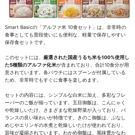
Smart Basicの「アルファ米 10食セット」は、非常時の
食事としても普段使いにも便利な、軽量で保存しやすい
保存食セットです。
このセットには、
厳選された国産うるち米を100%使用し
た5種類のアルファ化米
が含まれており、合計10食分が用
意されています。各パウチにはスプーンが付属している
ため、非常時でもすぐに食事を楽しめます。
セットの内容には、シンプルな白米に加え、多彩なフレ
ーバーのご飯が揃っています。五目御飯は、こんにゃく
や乾燥しいたけ、さまざまな乾燥野菜が入っており、バ
ランスの良い味わいが特徴です。きのこ御飯は、ぶなし
めじやエリンギの水煮と乾燥しいたけが使われており、
旨味が凝縮されています。わかめ御飯は、風味豊かなわ