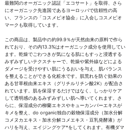
最難関のオーガニック認証「エコサート」を取得、さら
にオーガニック先進国であるヨーロッパで信頼性の高
い、フランスの「コスメビオ協会」に入会しコスメビオ
マークも取得しています。
この商品は、製品中の約99.9％が天然由来の原料で作ら
れており、その内13.3%はオーガニック成分を使用してい
ます。乾燥でごわつきが気になる肌にもすっと浸透する
みずみずしいテクスチャーで、乾燥や紫外線などによる
ダメージを受けやすい肌にうるおいを与え、肌バランス
を整えることができる化粧水です。肌荒れを防ぐ効果の
ある甘草根由来エキス（グリチルリチン酸2K）が配合さ
れています。肌を保湿するだけではなく、しっかりケア
して透明感のあるみずみずしい肌へ導いてくれます。さ
らに、保湿成分の柳蘭エキスやキューカンバーエキスが
キメを整え、do organic独自の穀物保湿成分（加水分解
コメヌカエキス・加水分解コメエキス・豆乳発酵液）が
ハリを与え、エイジングケア*をしてくれます。有機ダマ