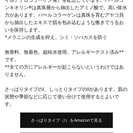
イルアテロコラーゲン液）を配合しています。パールコ
ンキオリン®は真珠層から抽出したアミノ酸で、高い保水
力があります。パールコラーゲンは真珠を育むアヤコ貝
から抽出したエキスで肌を包み込むような働きでうるお
いを保持します。
*メラニンの生成を抑え、シミ・ソバカスを防ぐ
無香料、無着色、超純水使用、アレルギーテスト済み**
です。
**全ての方にアレルギーが起こらないというわけではあ
りません。
さっぱりタイプのⅠ、しっとりタイプのⅡがあります。肌の
状態や季節などに応じて使い分けて使用するとよいで
す。
さっぱりタイプ（Ⅰ）をAmazonで見る