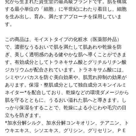
究から生まれた資生堂の最高級ブランドです。肌を構成
する最小単位の「細胞」に半世紀にわたり着目し、細胞
を生み出し、育み、満たすアプローチを採用していま
す。
この商品は、モイストタイプの化粧水（医薬部外品）
で、濃密なうるおいで肌を満たして肌あれや乾燥を防
ぎ、美しく透明感のある健やかな肌へ導くことができま
す。有効成分としてトラネキサム酸とグリチルリチン酸
ジカリウムが配合されています。トラネキサム酸には、
シミやソバカスを防ぐ美白効果や、肌荒れ抑制の効果が
あります。保湿・整肌成分として独自成分スキンイルミ
ネイター*を配合しており、乾燥などの環境ダメージから
肌を守るとともに、うるおい溢れた肌へと導きます。し
っかり保湿をすることで、乾燥による小じわや毛穴の目
立ちを防ぎます。
*加水分解シルク、加水分解コンキオリン、テアニン、ト
ウキエキス、シソエキス、グリシン、グリセリン、ＰＥ