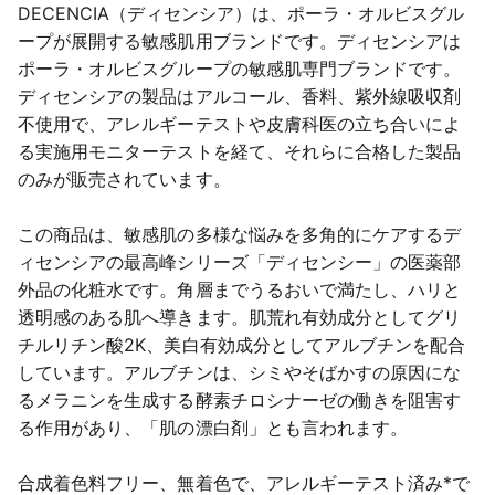
DECENCIA（ディセンシア）は、ポーラ・オルビスグル
ープが展開する敏感肌用ブランドです。ディセンシアは
ポーラ・オルビスグループの敏感肌専門ブランドです。
ディセンシアの製品はアルコール、香料、紫外線吸収剤
不使用で、アレルギーテストや皮膚科医の立ち合いによ
る実施用モニターテストを経て、それらに合格した製品
のみが販売されています。
この商品は、敏感肌の多様な悩みを多角的にケアするデ
ィセンシアの最高峰シリーズ「ディセンシー」の医薬部
外品の化粧水です。角層までうるおいで満たし、ハリと
透明感のある肌へ導きます。肌荒れ有効成分としてグリ
チルリチン酸2K、美白有効成分としてアルブチンを配合
しています。アルブチンは、シミやそばかすの原因にな
るメラニンを生成する酵素チロシナーゼの働きを阻害す
る作用があり、「肌の漂白剤」とも言われます。
合成着色料フリー、無着色で、アレルギーテスト済み*で