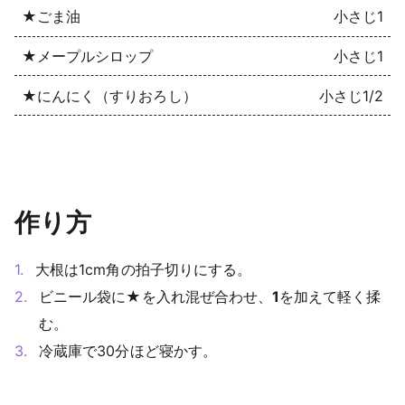
★ごま油
小さじ1
★メープルシロップ
小さじ1
★にんにく（すりおろし）
小さじ1/2
作り方
大根は1cm角の拍子切りにする。
ビニール袋に★を入れ混ぜ合わせ、
1
を加えて軽く揉
む。
冷蔵庫で30分ほど寝かす。