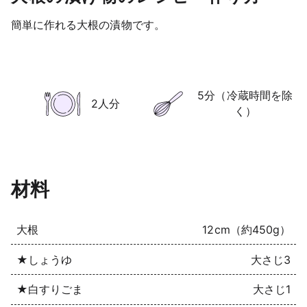
簡単に作れる大根の漬物です。
5分（冷蔵時間を除
2人分
く）
材料
大根
12cm（約450g）
★しょうゆ
大さじ3
★白すりごま
大さじ1